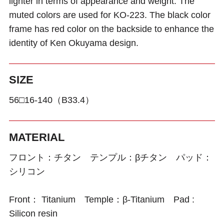
lighter in terms of appearance and weight. The
muted colors are used for KO-223. The black color
frame has red color on the backside to enhance the
identity of Ken Okuyama design.
SIZE
56□16-140（B33.4）
MATERIAL
フロント：チタン テンプル：βチタン パッド：
シリコン
Front： Titanium Temple：β-Titanium Pad :
Silicon resin